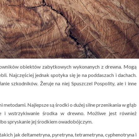
tkowników obiektów zabytkowych wykonanych z drewna. Mogą
li. Najczęściej jednak spotyka się je na poddaszach i dachach.
nie szkodników. Żeruje na niej Spuszczel Pospolity, ale i inne
i metodami. Najlepsze są środki o dużej silne przenikania w głąb
e i wstrzykiwanie środka w drewno. Możliwe jest również
lbo spryskanie jej środkiem owadobójczym.
 takich jak deltametryna, pyretryna, tetrametryna, cyphenotryna i