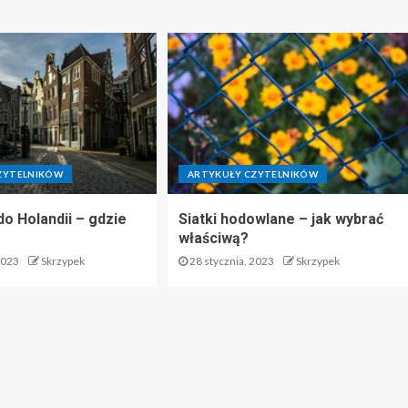
ZYTELNIKÓW
ARTYKUŁY CZYTELNIKÓW
do Holandii – gdzie
Siatki hodowlane – jak wybrać
właściwą?
2023
Skrzypek
28 stycznia, 2023
Skrzypek