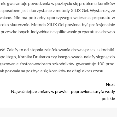
w nie gwarantuje powodzenia w pozbyciu się problemu korników
 sposobem jest skorzystanie z metody XILIX Gel. Wystarczy, że
wniane. Nie ma potrzeby uporczywego wcierania preparatu w
ardzo skutecznie. Metoda XILIX Gel powinna być profesjonalnie
 przeszkolonych. Indywidualne aplikowanie preparatu na drewno
ć. Zależy to od stopnia zainfekowania drewna przez szkodniki.
spolitego, Kornika Drukarza czy innego owada, należy sięgnąć do
 zagazowanie fosforowodorem szkodników gwarantuje 100 proc.
ak pozwala na pozbycie się korników na długi okres czasu.
Next
Najważniejsze zmiany w prawie – poprawiona taryfa wody
polskie