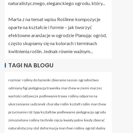
naturalistycznego, eleganckiego ogrodu, który...
Marta z na temat wpisu
Roślinne kompozycje
oparte na kształcie i formie – jak tworzyć
efektowne aranżacje w ogrodzie
Planując ogród,
często skupiamy się na kolorach i terminach
kwitnienia roślin. Jednak równie ważnym...
TAGI NA BLOGU
rozmiar
rośliny do łazienki
zbieranie nasion
ogrodnictwo
odmiany figi
pielęgnacja trawnika
marchew w ziemi
marzec
wartości odżywcze
podlewanie trawy
rośliny odporne na
ukorzenianie sadzonek
choroby roślin
kształt roślin
marchew
przycinanie róż
typy kształtów
podlewanie
pielęgnacja ogrodu
zimozielone rośliny
techniki cięcia
kwiaty polne
kiedy zbierać
naturalistyczny styl
deformacja marchwi
rośliny
ogród skalny