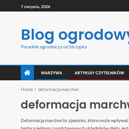
7 sierpnia, 2026
Blog ogrodow
Poradnik ogrodniczy od Strzypka
WARZYWA
ARTYKUŁY CZYTELNIKÓW
Home
deformacja marchwi
deformacja march
Deformacja marchwi to zjawisko, które może wpływać 
będąca jednym z podstawowych składników diety, jest