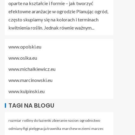
oparte na kształcie i formie – jak tworzyć
efektowne aranżacje w ogrodzie
Planując ogród,
często skupiamy się na kolorach i terminach
kwitnienia roślin. Jednak równie ważnym...
www.opolski.eu
www.osika.eu
www.michalkiewicz.eu
www.marcinowski.eu
www.kulpinski.eu
TAGI NA BLOGU
rozmiar
rośliny do łazienki
zbieranie nasion
ogrodnictwo
odmiany figi
pielęgnacja trawnika
marchew w ziemi
marzec