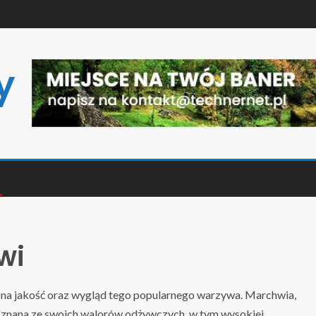
y
wi
na jakość oraz wygląd tego popularnego warzywa. Marchwia,
 znana ze swoich walorów odżywczych, w tym wysokiej