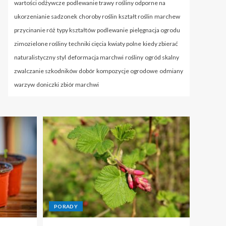
wartości odżywcze
podlewanie trawy
rośliny odporne na
ukorzenianie sadzonek
choroby roślin
kształt roślin
marchew
przycinanie róż
typy kształtów
podlewanie
pielęgnacja ogrodu
zimozielone rośliny
techniki cięcia
kwiaty polne
kiedy zbierać
naturalistyczny styl
deformacja marchwi
rośliny
ogród skalny
zwalczanie szkodników
dobór
kompozycje ogrodowe
odmiany
warzyw
doniczki
zbiór marchwi
PORADY