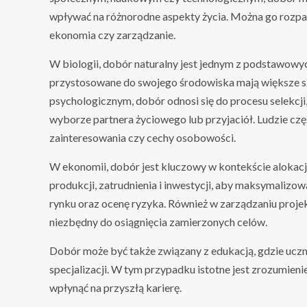
wpływać na różnorodne aspekty życia. Można go rozpatr
ekonomia czy zarządzanie.
W biologii, dobór naturalny jest jednym z podstawowy
przystosowane do swojego środowiska mają większe sz
psychologicznym, dobór odnosi się do procesu selekcji
wyborze partnera życiowego lub przyjaciół. Ludzie częs
zainteresowania czy cechy osobowości.
W ekonomii, dobór jest kluczowy w kontekście aloka
produkcji, zatrudnienia i inwestycji, aby maksymalizo
rynku oraz ocenę ryzyka. Również w zarządzaniu proje
niezbędny do osiągnięcia zamierzonych celów.
Dobór może być także związany z edukacją, gdzie uc
specjalizacji. W tym przypadku istotne jest zrozumien
wpłynąć na przyszłą karierę.