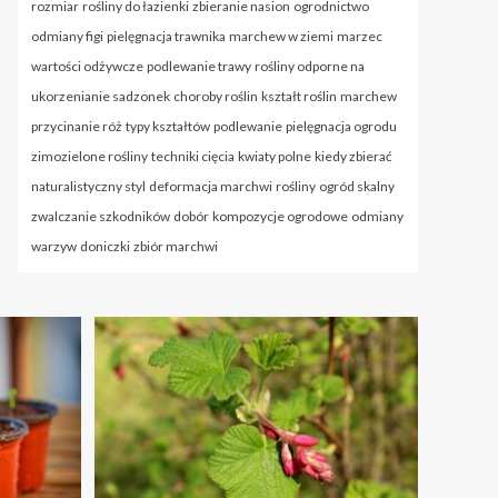
rozmiar
rośliny do łazienki
zbieranie nasion
ogrodnictwo
odmiany figi
pielęgnacja trawnika
marchew w ziemi
marzec
wartości odżywcze
podlewanie trawy
rośliny odporne na
ukorzenianie sadzonek
choroby roślin
kształt roślin
marchew
przycinanie róż
typy kształtów
podlewanie
pielęgnacja ogrodu
zimozielone rośliny
techniki cięcia
kwiaty polne
kiedy zbierać
naturalistyczny styl
deformacja marchwi
rośliny
ogród skalny
zwalczanie szkodników
dobór
kompozycje ogrodowe
odmiany
warzyw
doniczki
zbiór marchwi