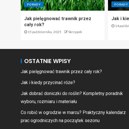
PORADY
PORADY
Jak pielęgnować trawnik przez
Jak i ki
cały rok?
14 paździ
15 października, 2025
Skrzypek
OSTATNIE WPISY
Jak pielęgnować trawnik przez cały rok?
Jak i kiedy przycinać róże?
Jak dobrać doniczki do roślin? Kompletny poradnik
wyboru, rozmiaru i materiału
Co robić w ogrodzie w marcu? Praktyczny kalendarz
prac ogrodniczych na początek sezonu