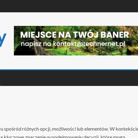
y
oru spośród różnych opcji, możliwości lub elementów. W kontekści
 kluczowe znaczenie w podejmowaniu decyzji, które mogą