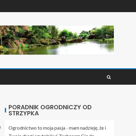
PORADNIK OGRODNICZY OD
STRZYPKA
e
Ogrodnictwo to moja pasja - mam nadzieję, że i
Twoja drogi czytelniku! Zachęcam Cię do