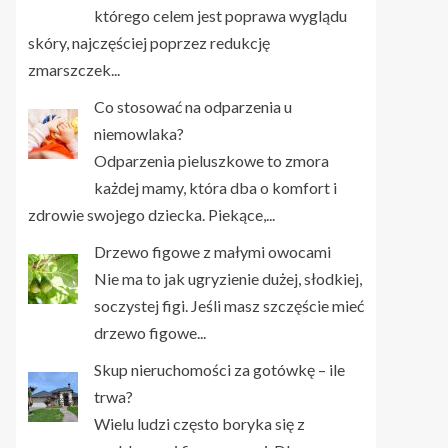
którego celem jest poprawa wyglądu
skóry, najczęściej poprzez redukcję
zmarszczek...
Co stosować na odparzenia u
niemowlaka?
Odparzenia pieluszkowe to zmora
każdej mamy, która dba o komfort i
zdrowie swojego dziecka. Piekące,...
Drzewo figowe z małymi owocami
Nie ma to jak ugryzienie dużej, słodkiej,
soczystej figi. Jeśli masz szczęście mieć
drzewo figowe...
Skup nieruchomości za gotówkę – ile
trwa?
Wielu ludzi często boryka się z