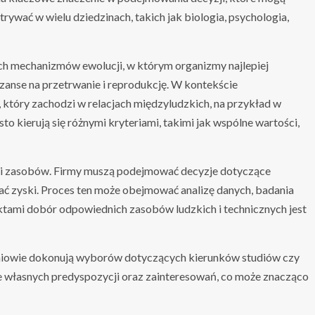
ywać w wielu dziedzinach, takich jak biologia, psychologia,
ch mechanizmów ewolucji, w którym organizmy najlepiej
anse na przetrwanie i reprodukcję. W kontekście
, który zachodzi w relacjach międzyludzkich, na przykład w
to kierują się różnymi kryteriami, takimi jak wspólne wartości,
cji zasobów. Firmy muszą podejmować decyzje dotyczące
wać zyski. Proces ten może obejmować analizę danych, badania
ktami dobór odpowiednich zasobów ludzkich i technicznych jest
zniowie dokonują wyborów dotyczących kierunków studiów czy
ie własnych predyspozycji oraz zainteresowań, co może znacząco