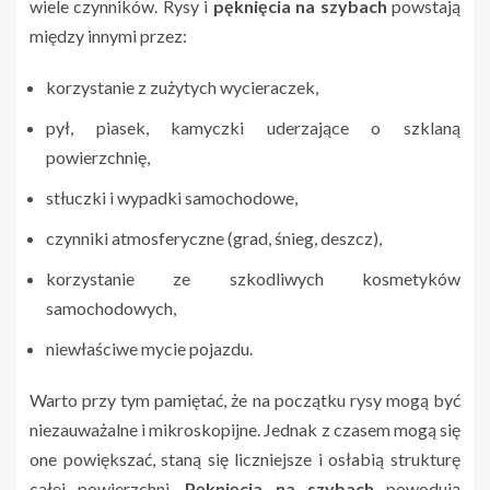
wiele czynników. Rysy i
pęknięcia na szybach
powstają
między innymi przez:
korzystanie z zużytych wycieraczek,
pył, piasek, kamyczki uderzające o szklaną
powierzchnię,
stłuczki i wypadki samochodowe,
czynniki atmosferyczne (grad, śnieg, deszcz),
korzystanie ze szkodliwych kosmetyków
samochodowych,
niewłaściwe mycie pojazdu.
Warto przy tym pamiętać, że na początku rysy mogą być
niezauważalne i mikroskopijne. Jednak z czasem mogą się
one powiększać, staną się liczniejsze i osłabią strukturę
całej powierzchni.
Pęknięcia na szybach
powodują