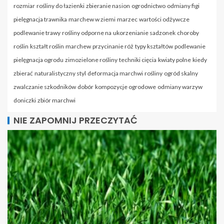
rozmiar
rośliny do łazienki
zbieranie nasion
ogrodnictwo
odmiany figi
pielęgnacja trawnika
marchew w ziemi
marzec
wartości odżywcze
podlewanie trawy
rośliny odporne na
ukorzenianie sadzonek
choroby
roślin
kształt roślin
marchew
przycinanie róż
typy kształtów
podlewanie
pielęgnacja ogrodu
zimozielone rośliny
techniki cięcia
kwiaty polne
kiedy
zbierać
naturalistyczny styl
deformacja marchwi
rośliny
ogród skalny
zwalczanie szkodników
dobór
kompozycje ogrodowe
odmiany warzyw
doniczki
zbiór marchwi
NIE ZAPOMNIJ PRZECZYTAĆ