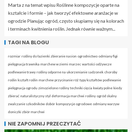
Marta z na temat wpisu
Roślinne kompozycje oparte na
kształcie i formie – jak tworzyć efektowne aranżacje w
ogrodzie
Planując ogród, często skupiamy się na kolorach
i terminach kwitnienia roślin. Jednak równie ważnym...
TAGI NA BLOGU
rozmiar
rośliny do łazienki
zbieranie nasion
ogrodnictwo
odmiany figi
pielęgnacja trawnika
marchew w ziemi
marzec
wartości odżywcze
podlewanie trawy
rośliny odporne na
ukorzenianie sadzonek
choroby
roślin
kształt roślin
marchew
przycinanie róż
typy kształtów
podlewanie
pielęgnacja ogrodu
zimozielone rośliny
techniki cięcia
kwiaty polne
kiedy
zbierać
naturalistyczny styl
deformacja marchwi
rośliny
ogród skalny
zwalczanie szkodników
dobór
kompozycje ogrodowe
odmiany warzyw
doniczki
zbiór marchwi
NIE ZAPOMNIJ PRZECZYTAĆ