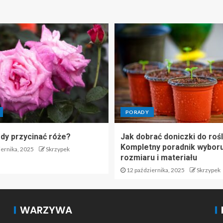
PORADY
edy przycinać róże?
Jak dobrać doniczki do rośl
Kompletny poradnik wyboru
ernika, 2025
Skrzypek
rozmiaru i materiału
12 października, 2025
Skrzypek
WARZYWA