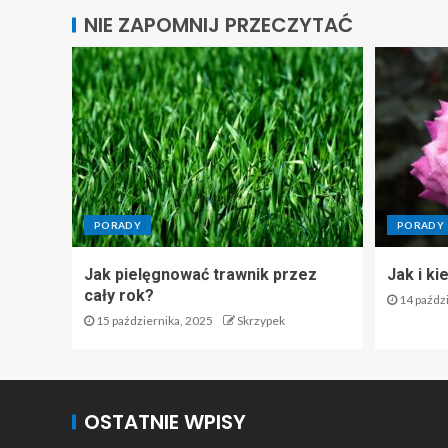
NIE ZAPOMNIJ PRZECZYTAĆ
PORADY
PORADY
Jak pielęgnować trawnik przez
Jak i ki
cały rok?
14 paździ
15 października, 2025
Skrzypek
OSTATNIE WPISY