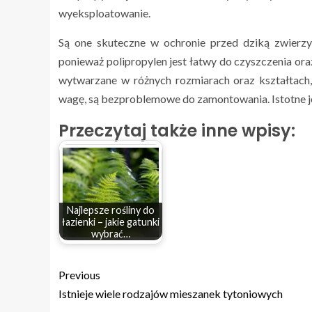
wyeksploatowanie.
Są one skuteczne w ochronie przed dziką zwierzy
ponieważ polipropylen jest łatwy do czyszczenia oraz
wytwarzane w różnych rozmiarach oraz kształtach
wagę, są bezproblemowe do zamontowania. Istotne jest 
Przeczytaj także inne wpisy:
Najlepsze rośliny do
łazienki – jakie gatunki
wybrać…
Previous
Istnieje wiele rodzajów mieszanek tytoniowych