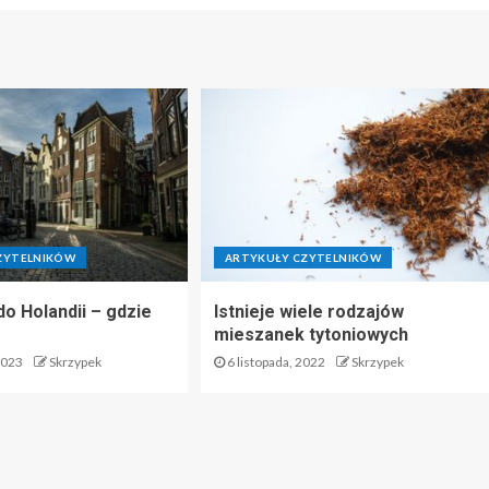
ZYTELNIKÓW
ARTYKUŁY CZYTELNIKÓW
do Holandii – gdzie
Istnieje wiele rodzajów
mieszanek tytoniowych
2023
Skrzypek
6 listopada, 2022
Skrzypek