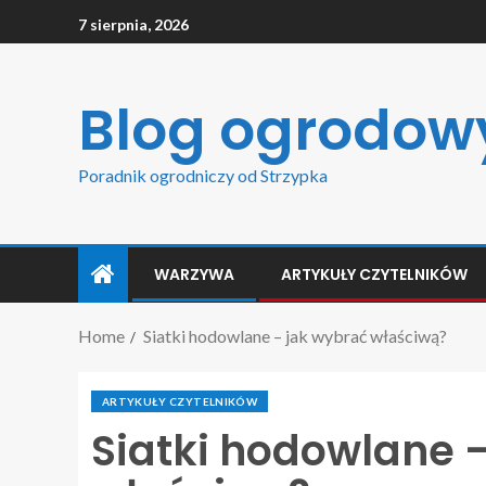
7 sierpnia, 2026
Blog ogrodow
Poradnik ogrodniczy od Strzypka
WARZYWA
ARTYKUŁY CZYTELNIKÓW
Home
Siatki hodowlane – jak wybrać właściwą?
ARTYKUŁY CZYTELNIKÓW
Siatki hodowlane 