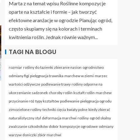
Marta z na temat wpisu
Roślinne kompozycje
oparte na kształcie i formie – jak tworzyć
efektowne aranżacje w ogrodzie
Planując ogród,
często skupiamy się na kolorach i terminach
kwitnienia roślin. Jednak równie ważnym...
TAGI NA BLOGU
rozmiar
rośliny do łazienki
zbieranie nasion
ogrodnictwo
odmiany figi
pielęgnacja trawnika
marchew w ziemi
marzec
wartości odżywcze
podlewanie trawy
rośliny odporne na
ukorzenianie sadzonek
choroby roślin
kształt roślin
marchew
przycinanie róż
typy kształtów
podlewanie
pielęgnacja ogrodu
zimozielone rośliny
techniki cięcia
kwiaty polne
kiedy zbierać
naturalistyczny styl
deformacja marchwi
rośliny
ogród skalny
zwalczanie szkodników
dobór
kompozycje ogrodowe
odmiany
warzyw
doniczki
zbiór marchwi