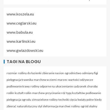
www.koszela.eu
www.ceglarski.eu
www.babula.eu
www.karlinski.eu
www.gwiazdowski.eu
TAGI NA BLOGU
rozmiar
rośliny do łazienki
zbieranie nasion
ogrodnictwo
odmiany figi
pielęgnacja trawnika
marchew w ziemi
marzec
wartości odżywcze
podlewanie trawy
rośliny odporne na
ukorzenianie sadzonek
choroby
roślin
kształt roślin
marchew
przycinanie róż
typy kształtów
podlewanie
pielęgnacja ogrodu
zimozielone rośliny
techniki cięcia
kwiaty polne
kiedy
zbierać
naturalistyczny styl
deformacja marchwi
rośliny
ogród skalny