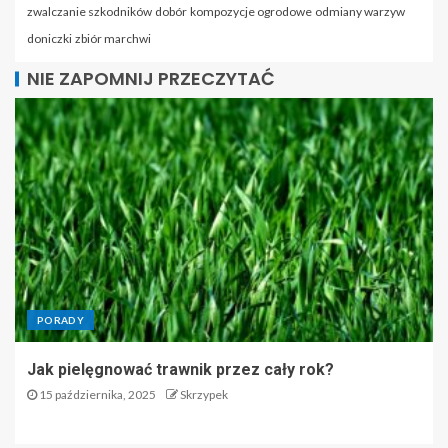
zwalczanie szkodników
dobór
kompozycje ogrodowe
odmiany warzyw
doniczki
zbiór marchwi
NIE ZAPOMNIJ PRZECZYTAĆ
PORADY
Jak pielęgnować trawnik przez cały rok?
15 października, 2025
Skrzypek