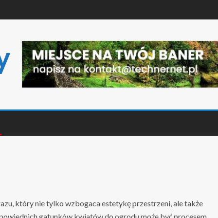
y
zu, który nie tylko wzbogaca estetykę przestrzeni, ale także
dpowiednich gatunków kwiatów do ogrodu może być procesem