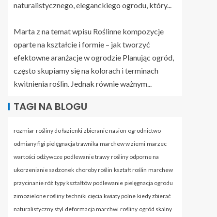
naturalistycznego, eleganckiego ogrodu, który...
Marta z na temat wpisu
Roślinne kompozycje
oparte na kształcie i formie – jak tworzyć
efektowne aranżacje w ogrodzie
Planując ogród,
często skupiamy się na kolorach i terminach
kwitnienia roślin. Jednak równie ważnym...
TAGI NA BLOGU
rozmiar
rośliny do łazienki
zbieranie nasion
ogrodnictwo
odmiany figi
pielęgnacja trawnika
marchew w ziemi
marzec
wartości odżywcze
podlewanie trawy
rośliny odporne na
ukorzenianie sadzonek
choroby roślin
kształt roślin
marchew
przycinanie róż
typy kształtów
podlewanie
pielęgnacja ogrodu
zimozielone rośliny
techniki cięcia
kwiaty polne
kiedy zbierać
naturalistyczny styl
deformacja marchwi
rośliny
ogród skalny