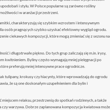
upodobań i stylu. W Polsce popularne są zarówno rośliny
 możliwości w aranżacji przestrzeni.
ksamitki, charakteryzują się szybkim wzrostem i intensywnym
m dla osób pragnących szybko uzyskać efektowny wygląd ogrodu.
zenie ciekawych kompozycji, które mogą zmieniać się z sezonu na
ilność i długotrwałe piękno. Do tych grup zaliczają się m.in. irysy,
jnym kwitnieniem. Byliny często wymagają mniej pielęgnacji po
 które preferują mniej intensywne prace ogrodnicze.
jak tulipany, krokusy czy hiacynty, które wprowadzają do ogrodu
awia, że są one doskonałym uzupełnieniem dla bylin i
miejscem relaksu, przestrzenią do spotkań rodzinnych, a także
oła czy warzywa. Dobrze zaplanowana kompozycja kwiatowa może