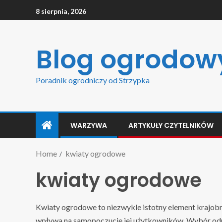
8 sierpnia, 2026
Blog ogrodow
Poradnik ogrodniczy od Strzypka
WARZYWA
ARTYKUŁY CZYTELNIKÓW
Home
kwiaty ogrodowe
kwiaty ogrodowe
Kwiaty ogrodowe to niezwykle istotny element krajobra
wpływa na samopoczucie jej użytkowników. Wybór o