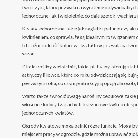
twórczym, który pozwala na wyrażenie indywidualnych 
jednoroczne, jak i wieloletnie, co daje szeroki wachlarz
Kwiaty jednoroczne, takie jak nagietki, petunie czy a
kwitnieniem, co sprawia, że są idealnym rozwiązanie
Ich różnorodność kolorów i kształtów pozwala na twor
sezon.
Z kolei rośliny wieloletnie, takie jak byliny, oferują stab
astry, czy liliowce, które co roku odwdzięczają się bu
pierwszym roku, co czyni je atrakcyjną opcją dla osób,
Warto także zwrócić uwagę na rośliny cebulowe, takie 
wiosenne kolory i zapachy. Ich sezonowe kwitnienie spr
jednorocznych kwiatów.
Ogrody kwiatowe mogą pełnić różne funkcje. Mogą być 
miejscem pracy w ogrodzie, gdzie można uprawiać zi