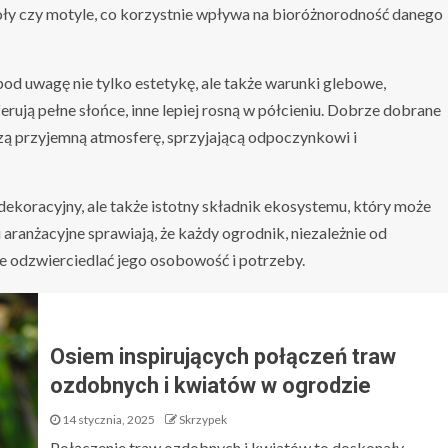
oły czy motyle, co korzystnie wpływa na bioróżnorodność danego
d uwagę nie tylko estetykę, ale także warunki glebowe,
erują pełne słońce, inne lepiej rosną w półcieniu. Dobrze dobrane
zą przyjemną atmosferę, sprzyjającą odpoczynkowi i
ekoracyjny, ale także istotny składnik ekosystemu, który może
 aranżacyjne sprawiają, że każdy ogrodnik, niezależnie od
e odzwierciedlać jego osobowość i potrzeby.
Osiem inspirujących połączeń traw
ozdobnych i kwiatów w ogrodzie
14 stycznia, 2025
Skrzypek
Połączenie traw ozdobnych i kwiatów to doskonały