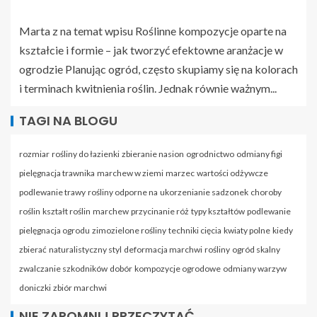
Marta z na temat wpisu
Roślinne kompozycje oparte na
kształcie i formie – jak tworzyć efektowne aranżacje w
ogrodzie
Planując ogród, często skupiamy się na kolorach
i terminach kwitnienia roślin. Jednak równie ważnym...
TAGI NA BLOGU
rozmiar
rośliny do łazienki
zbieranie nasion
ogrodnictwo
odmiany figi
pielęgnacja trawnika
marchew w ziemi
marzec
wartości odżywcze
podlewanie trawy
rośliny odporne na
ukorzenianie sadzonek
choroby
roślin
kształt roślin
marchew
przycinanie róż
typy kształtów
podlewanie
pielęgnacja ogrodu
zimozielone rośliny
techniki cięcia
kwiaty polne
kiedy
zbierać
naturalistyczny styl
deformacja marchwi
rośliny
ogród skalny
zwalczanie szkodników
dobór
kompozycje ogrodowe
odmiany warzyw
doniczki
zbiór marchwi
NIE ZAPOMNIJ PRZECZYTAĆ