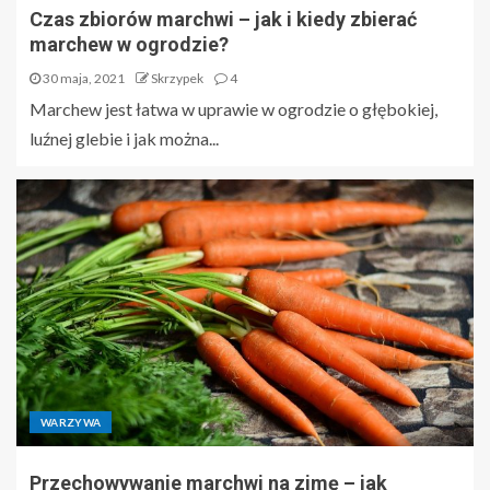
Czas zbiorów marchwi – jak i kiedy zbierać
marchew w ogrodzie?
30 maja, 2021
Skrzypek
4
Marchew jest łatwa w uprawie w ogrodzie o głębokiej,
luźnej glebie i jak można...
WARZYWA
Przechowywanie marchwi na zimę – jak