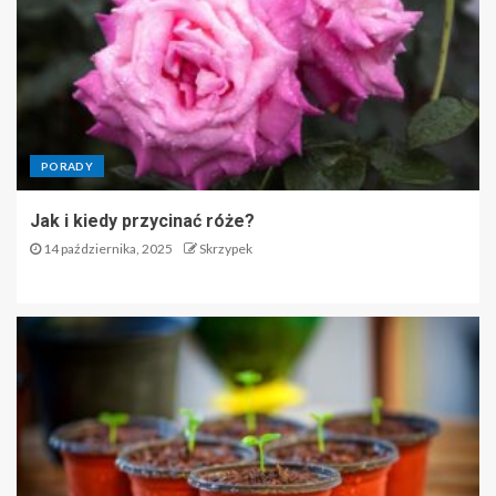
PORADY
Jak i kiedy przycinać róże?
14 października, 2025
Skrzypek