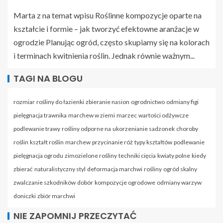
Marta z na temat wpisu
Roślinne kompozycje oparte na
kształcie i formie – jak tworzyć efektowne aranżacje w
ogrodzie
Planując ogród, często skupiamy się na kolorach
i terminach kwitnienia roślin. Jednak równie ważnym...
TAGI NA BLOGU
rozmiar
rośliny do łazienki
zbieranie nasion
ogrodnictwo
odmiany figi
pielęgnacja trawnika
marchew w ziemi
marzec
wartości odżywcze
podlewanie trawy
rośliny odporne na
ukorzenianie sadzonek
choroby
roślin
kształt roślin
marchew
przycinanie róż
typy kształtów
podlewanie
pielęgnacja ogrodu
zimozielone rośliny
techniki cięcia
kwiaty polne
kiedy
zbierać
naturalistyczny styl
deformacja marchwi
rośliny
ogród skalny
zwalczanie szkodników
dobór
kompozycje ogrodowe
odmiany warzyw
doniczki
zbiór marchwi
NIE ZAPOMNIJ PRZECZYTAĆ