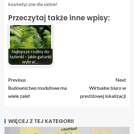
kosmetyczne dla siebie!
Przeczytaj także inne wpisy:
Najlepsze rośliny do
łazienki – jakie gatunki
wybrać…
Previous
Next
Budownictwo modułowe ma
Wirtualne biuro w
wiele zalet
prestiżowej lokalizacji
WIĘCEJ Z TEJ KATEGORII